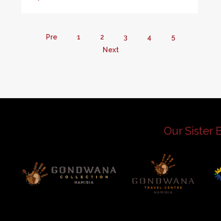
Pre
1
2
3
4
5
Next
Our Sister 